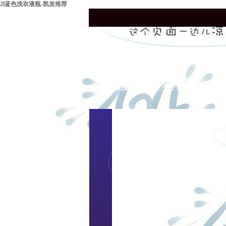
2l蓝色洗衣液瓶-凯发推荐
凯发推荐
关于凯发推荐